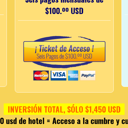
$100.ºº USD
INVERSIÓN TOTAL, SÓLO $1,450 USD
0 usd de hotel = Acceso a la cumbre y c