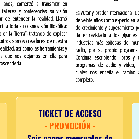
 años, comenzó a transmitir en
, talleres y conferencias su visión
Es Autor y orador internacional. L
lar de entender la realidad. Llamó
de veinte años como experto en l
mti a toda su cosmovisión filosófica:
de crecimiento y superamiento p
o en la Tierra”, tratando de explicar
Ha entrevistado a los gigantes
sotros somos creadores de nuestra
industrias más exitosas del mu
realidad, así como las herramientas y
radio, por su propio programa
vos que nos dejamos en ella para
Continua escribiendo libros y 
rascenderla.
programas de audio y video, 
cuales nos enseña el camino a
completo.
TICKET DE ACCESO
· PROMOCIÓN ·
Seis pagos mensuales de