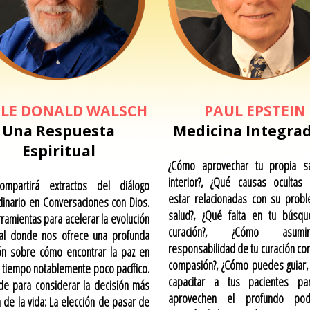
LE DONALD WALSCH
PAUL EPSTEIN
Una Respuesta
Medicina Integra
Espiritual
¿Cómo aprovechar tu propia sa
interior?, ¿Qué causas ocultas 
mpartirá extractos del diálogo
estar relacionadas con su prob
dinario en Conversaciones con Dios.
salud?, ¿Qué falta en tu búsq
rramientas para acelerar la evolución
curación?, ¿Cómo asum
ual donde nos ofrece una profunda
responsabilidad de tu curación co
ón sobre cómo encontrar la paz en
compasión?, ¿Cómo puedes guiar, 
 tiempo notablemente poco pacífico.
capacitar a tus pacientes p
de para considerar la decisión más
aprovechen el profundo po
a de la vida: La elección de pasar de