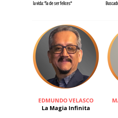
la vida: “la de ser felices"
Buscado
EDMUNDO VELASCO
M
La Magia Infinita