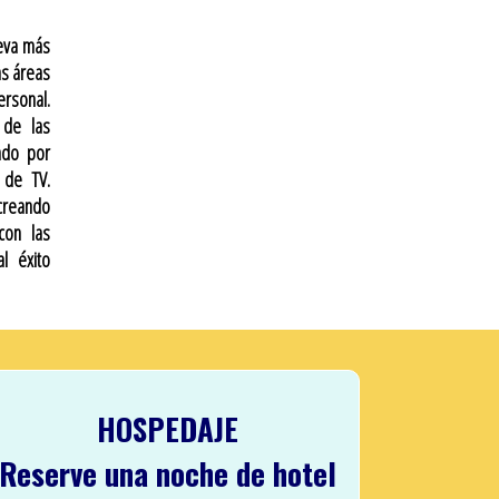
leva más
as áreas
ersonal.
 de las
ndo por
 de TV.
creando
con las
l éxito
HOSPEDAJE
Reserve una noche de hotel